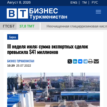
Август 8, 2026
ENG
TM
РУС
Toggl
navig
37,8 ТМТ
г.)
ГТСБТ
Неочищенная глицирризиновая кислота сол
Биржа
III неделя июля: сумма экспортных сделок
превысила $41 миллионов
БИЗНЕС ТУРКМЕНИСТАН
10:29
25.07.2022