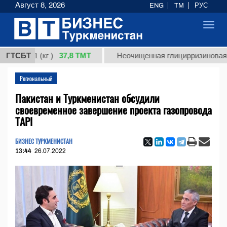
Август 8, 2026
ENG
TM
РУС
Toggl
navig
37,8 ТМТ
 1 (кг.)
ГТСБТ
Неочищенная глицирризиновая кислот
Региональный
Пакистан и Туркменистан обсудили
своевременное завершение проекта газопровода
TAPI
БИЗНЕС ТУРКМЕНИСТАН
13:44
26.07.2022