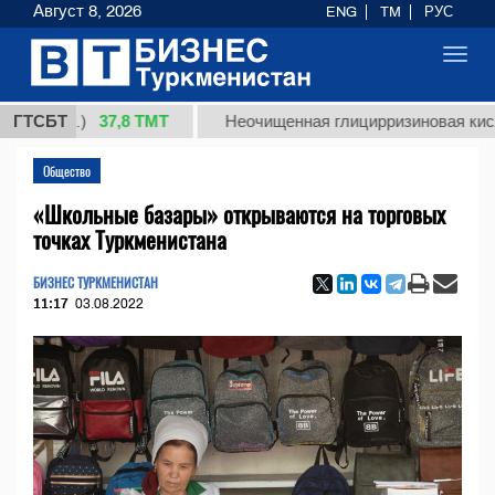
Август 8, 2026
ENG
TM
РУС
Toggl
navig
37,8 ТМТ
(кг.)
ГТСБТ
Неочищенная глицирризиновая кислота с
Общество
«Школьные базары» открываются на торговых
точках Туркменистана
БИЗНЕС ТУРКМЕНИСТАН
11:17
03.08.2022