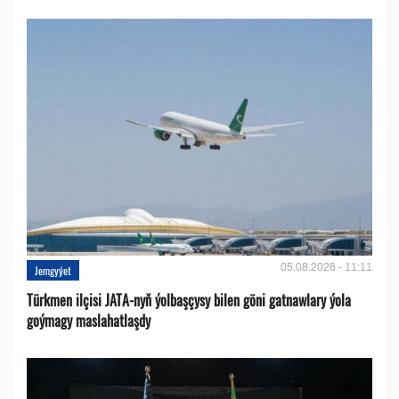
05.08.2026 - 11:11
Jemgyýet
Türkmen ilçisi JATA-nyň ýolbaşçysy bilen göni gatnawlary ýola
goýmagy maslahatlaşdy