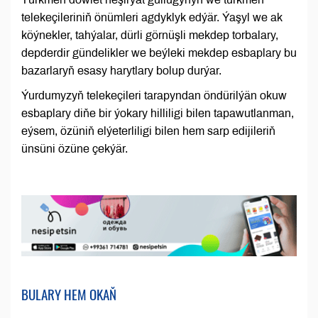
telekeçileriniň önümleri agdyklyk edýär. Ýaşyl we ak
köýnekler, tahýalar, dürli görnüşli mekdep torbalary,
depderdir gündelikler we beýleki mekdep esbaplary bu
bazarlaryň esasy harytlary bolup durýar.
Ýurdumyzyň telekeçileri tarapyndan öndürilýän okuw
esbaplary diňe bir ýokary hilliligi bilen tapawutlanman,
eýsem, özüniň elýeterliligi bilen hem sarp edijileriň
ünsüni özüne çekýär.
BULARY HEM OKAŇ