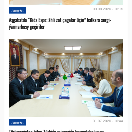
03.08.2026 - 16:15
Jemgyýet
Aşgabatda “Kids Expo: ähli zat çagalar üçin” halkara sergi-
ýarmarkasy geçiriler
31.07.2026 - 10:44
Jemgyýet