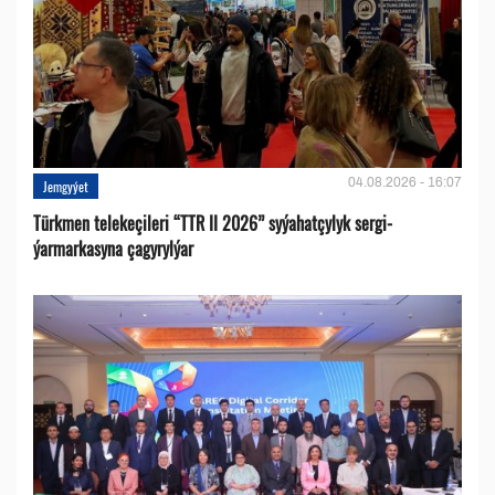
04.08.2026 - 16:07
Jemgyýet
Türkmen telekeçileri “TTR II 2026” syýahatçylyk sergi-
ýarmarkasyna çagyrylýar