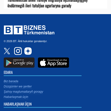
Türkmenistan bilen Türkiýe migrasiýa hyzmatdaşlygyny
ösdürmegiň ileri tutulýan ugurlaryna garady
© 2026 BT. Ähli hukuklar goralandyr.
EDARA
Biz barada
Düzgünler we şertler
Şahsy maglumatlaryň goragy
Habarlaşmak üçin
HABARLAŞMAK ÜÇIN