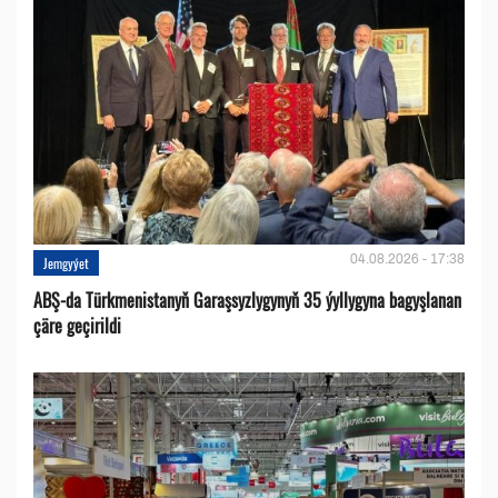
04.08.2026 - 17:38
Jemgyýet
ABŞ-da Türkmenistanyň Garaşsyzlygynyň 35 ýyllygyna bagyşlanan
çäre geçirildi