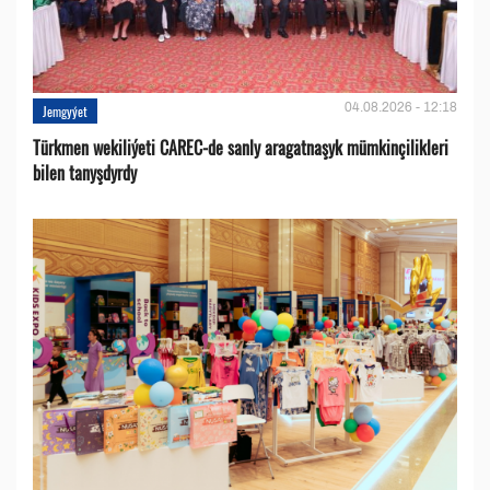
04.08.2026 - 12:18
Jemgyýet
Türkmen wekiliýeti CAREC-de sanly aragatnaşyk mümkinçilikleri
bilen tanyşdyrdy