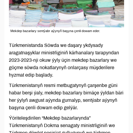
Mekdep bazarlary sentýabr aýynyň başyna çenli dowam eder.
Türkmenistanda Söwda we daşary ykdysady
aragatnaşyklar ministrliginiň kärhanalary tarapyndan
2023-2023-nji okuw ýyly üçin mekdep bazarlary we
göçme söwda nokatlarynyň onlarçasy müşderilere
hyzmat edip başlady.
Türkmenistanyň resmi metbugatynyň çarşenbe güni
habar berşi ýaly, mekdep bazarlary birnäçe ýyldan bäri
her ýylyň awgust aýynda gurnalyp, sentýabr aýynyň
başyna çenli dowam edip gelýär.
Ýöriteleşdirilen “Mekdep bazarlarynda”
Türkmenistanyň Dokma senagaty ministrliginiň we
Türkmen döwlet neşirýat gullugynyň we türkmen