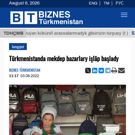
Awgust 6, 2026
ENG
TM
РУС
Toggl
navig
$12935,1
TDHÇMB
Buýan köküniň arassalanmadyk glisirrizin turşusy (t.)
Jemgyýet
Türkmenistanda mekdep bazarlary işläp başlady
BIZNES TÜRKMENISTAN
11:17
03.08.2022