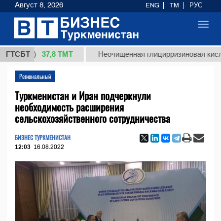
Август 8, 2026
ENG
TM
РУС
Toggl
navig
37,8 ТМТ
(кг.)
ГТСБТ
Неочищенная глицирризиновая кислота с
Региональный
Туркменистан и Иран подчеркнули
необходимость расширения
сельскохозяйственного сотрудничества
БИЗНЕС ТУРКМЕНИСТАН
12:03
16.08.2022