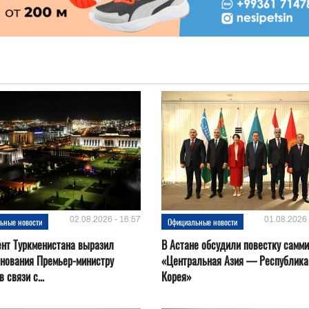
02.08.2026 - 16:57
01.08.2026 
ьные новости
Официальные новости
нт Туркменистана выразил
В Астане обсудили повестку самми
нования Премьер-министру
«Центральная Азия — Республика
 связи с...
Корея»