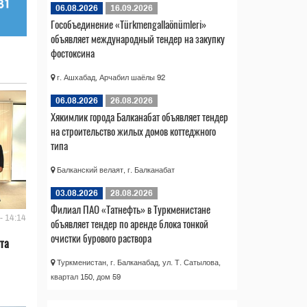
06.08.2026
16.09.2026
Гособъединение «Türkmengallaönümleri»
объявляет международный тендер на закупку
фостоксина
г. Ашхабад, Арчабил шаёлы 92
06.08.2026
26.08.2026
Хякимлик города Балканабат объявляет тендер
на строительство жилых домов коттеджного
типа
Балканский велаят, г. Балканабат
03.08.2026
28.08.2026
Филиал ПАО «Татнефть» в Туркменистане
- 14:14
объявляет тендер по аренде блока тонкой
очистки бурового раствора
та
Туркменистан, г. Балканабад, ул. Т. Сатылова,
квартал 150, дом 59