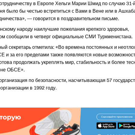
сотрудничеству в Европе Хельги Марии Шмид по случаю 31-
я было бы честью встретиться с Вами в Вене или в Ашхаб
ничества», — говорится в поздравительном письме.
нскому народу наилучшие пожелания крепкого здоровья,
этом сообщили в четверг официальные СМИ Туркменистана.
ный секретарь отметила: «Во времена постоянных и неотл
СЕ и за его пределами также появляются новые возможнос
отова продолжать укреплять мир, стабильность и более тес
о­не ОБСЕ».
рганизация по безопасности, насчитывающая 57 государст
организации в 1992 году.