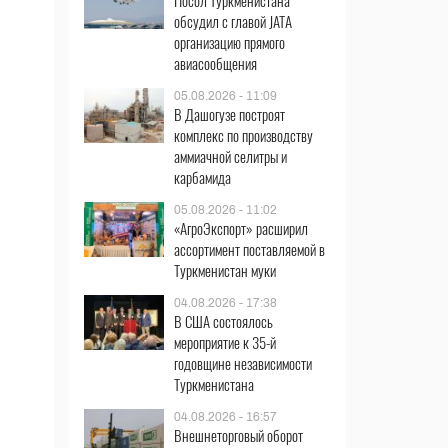
Посол Туркменистана
обсудил с главой JATA
организацию прямого
авиасообщения
05.08.2026 - 11:09
В Дашогузе построят
комплекс по производству
аммиачной селитры и
карбамида
05.08.2026 - 11:02
«АгроЭкспорт» расширил
ассортимент поставляемой в
Туркменистан муки
04.08.2026 - 17:38
В США состоялось
мероприятие к 35-й
годовщине независимости
Туркменистана
04.08.2026 - 16:57
Внешнеторговый оборот