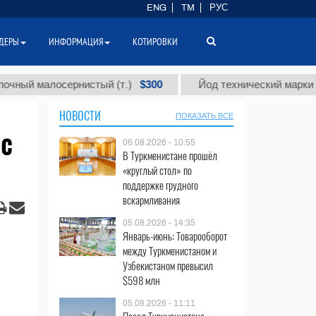
ENG
TM
РУС
ДЕРЫ
ИНФОРМАЦИЯ
КОТИРОВКИ
$300
алосернистый (т.)
Йод технический марки "А" (т.)
НОВОСТИ
ПОКАЗАТЬ ВСЕ
 с
06.08.2026 - 10:55
В Туркменистане прошёл
«круглый стол» по
поддержке грудного
вскармливания
05.08.2026 - 14:35
Январь-июнь: Товарооборот
между Туркменистаном и
Узбекистаном превысил
$598 млн
05.08.2026 - 11:11