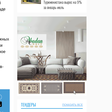
Туркменистана вырос на 9%
й
за январь-июль
аде
ожных
ти
ное
в-
ТЕНДЕРЫ
ПОКАЗАТЬ ВСЕ