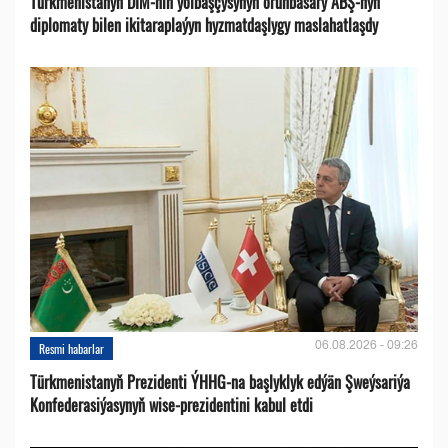
Türkmenistanyň DIM-niň ýolbaşçysynyň orunbasary ABŞ-nyň
diplomaty bilen ikitaraplaýyn hyzmatdaşlygy maslahatlaşdy
06.08.2026 - 09:26
Resmi habarlar
Türkmenistanyň Prezidenti ÝHHG-na başlyklyk edýän Şweýsariýa
Konfederasiýasynyň wise-prezidentini kabul etdi