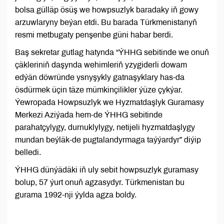
bolsa gülläp ösüş we howpsuzlyk baradaky iň gowy
arzuwlaryny beýan etdi. Bu barada Türkmenistanyň
resmi metbugaty penşenbe güni habar berdi.
Baş sekretar gutlag hatynda “ÝHHG sebitinde we onuň
çäkleriniň daşynda wehimleriň yzygiderli dowam
edýän döwründe ysnyşykly gatnaşyklary has-da
ösdürmek üçin täze mümkinçilikler ýüze çykýar.
Ýewropada Howpsuzlyk we Hyzmatdaşlyk Guramasy
Merkezi Aziýada hem-de ÝHHG sebitinde
parahatçylygy, durnuklylygy, netijeli hyzmatdaşlygy
mundan beýläk-de pugtalandyrmaga taýýardyr” diýip
belledi.
ÝHHG dünýädäki iň uly sebit howpsuzlyk guramasy
bolup, 57 ýurt onuň agzasydyr. Türkmenistan bu
gurama 1992-nji ýylda agza boldy.