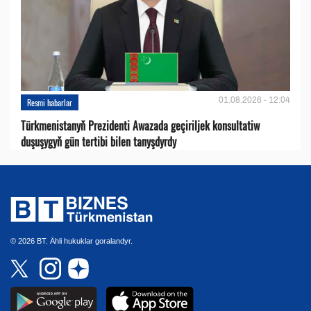
01.08.2026 - 12:04
Resmi habarlar
Türkmenistanyň Prezidenti Awazada geçiriljek konsultatiw
duşuşygyň gün tertibi bilen tanyşdyrdy
© 2026 BT. Ähli hukuklar goralandyr.