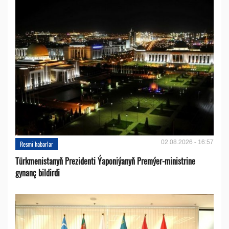
02.08.2026 - 16:57
Resmi habarlar
Türkmenistanyň Prezidenti Ýaponiýanyň Premýer-ministrine
gynanç bildirdi