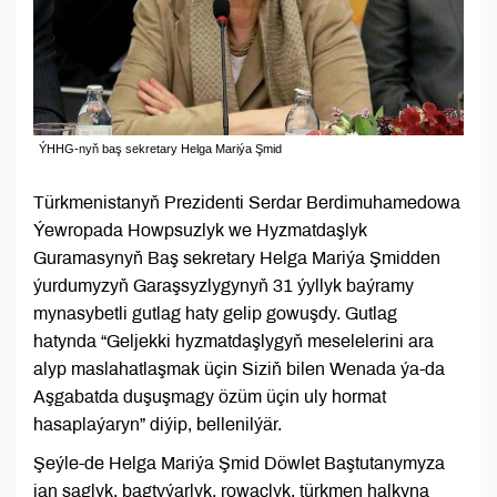
ÝHHG-nyň baş sekretary Helga Mariýa Şmid
Türkmenistanyň Prezidenti Serdar Berdimuhamedowa
Ýewropada Howpsuzlyk we Hyzmatdaşlyk
Guramasynyň Baş sekretary Helga Mariýa Şmidden
ýurdumyzyň Garaşsyzlygynyň 31 ýyllyk baýramy
mynasybetli gutlag haty gelip gowuşdy. Gutlag
hatynda “Geljekki hyzmatdaşlygyň meselelerini ara
alyp maslahatlaşmak üçin Siziň bilen Wenada ýa-da
Aşgabatda duşuşmagy özüm üçin uly hormat
hasaplaýaryn” diýip, bellenilýär.
Şeýle-de Helga Mariýa Şmid Döwlet Baştutanymyza
jan saglyk, bagtyýarlyk, rowaçlyk, türkmen halkyna