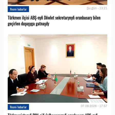
Şu gün - 13:21
Resmi habarlar
Türkmen ilçisi ABŞ-nyň Döwlet sekretarynyň orunbasary bilen
geçirlen duşuşyga gatnaşdy
07.08.2026 - 17:57
Resmi habarlar