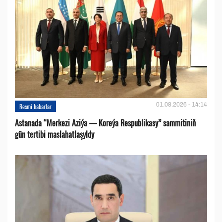
01.08.2026 - 14:14
Resmi habarlar
Astanada “Merkezi Aziýa — Koreýa Respublikasy” sammitiniň
gün tertibi maslahatlaşyldy