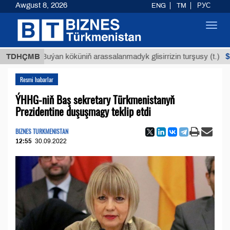
Awgust 8, 2026
ENG
TM
РУС
Toggl
navig
$12935,1
TDHÇMB
Buýan köküniň arassalanmadyk glisirrizin turşusy (t.)
Resmi habarlar
ÝHHG-niň Baş sekretary Türkmenistanyň
Prezidentine duşuşmagy teklip etdi
BIZNES TURKMENISTAN
12:55
30.09.2022