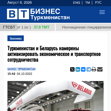
Август 6, 2026
ENG
TM
РУС
Toggl
navig
37,8 ТМТ
орт 1 (кг.)
ГТСБТ
Неочищенная глицирризиновая кисл
Экономика
Туркменистан и Беларусь намерены
активизировать экономическое и транспортное
сотрудничества
БИЗНЕС ТУРКМЕНИСТАН
15:42
04.10.2022