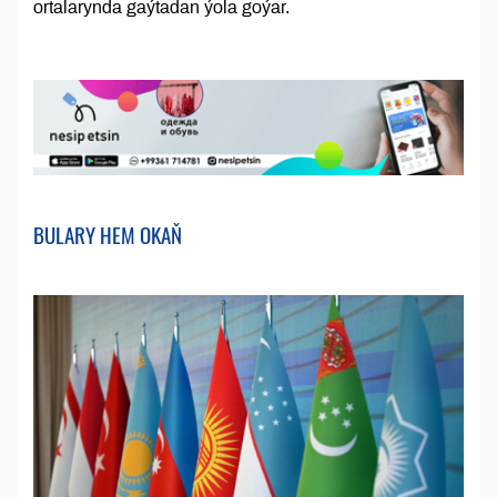
ortalarynda gaýtadan ýola goýar.
BULARY HEM OKAŇ