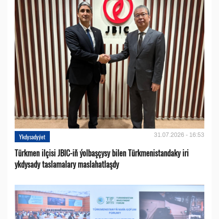
31.07.2026 - 16:53
Ykdysadyýet
Türkmen ilçisi JBIC-iň ýolbaşçysy bilen Türkmenistandaky iri
ykdysady taslamalary maslahatlaşdy