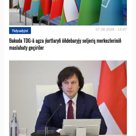
07.08.2026 - 13:07
Ykdysadyýet
Bakuda TDG-ä agza ýurtlaryň öňdebaryjy seljeriş merkezleriniň
maslahaty geçiriler