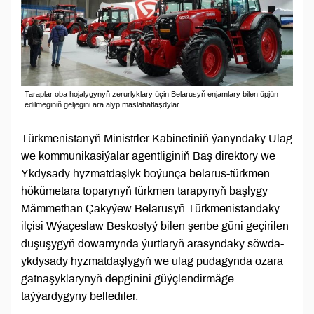
Taraplar oba hojalygynyň zerurlyklary üçin Belarusyň enjamlary bilen üpjün
edilmeginiň geljegini ara alyp maslahatlaşdylar.
Türkmenistanyň Ministrler Kabinetiniň ýanyndaky Ulag
we kommunikasiýalar agentliginiň Baş direktory we
Ykdysady hyzmatdaşlyk boýunça belarus-türkmen
hökümetara toparynyň türkmen tarapynyň başlygy
Mämmethan Çakyýew Belarusyň Türkmenistandaky
ilçisi Wýaçeslaw Beskostyý bilen şenbe güni geçirilen
duşuşygyň dowamynda ýurtlaryň arasyndaky söwda-
ykdysady hyzmatdaşlygyň we ulag pudagynda özara
gatnaşyklarynyň depginini güýçlendirmäge
taýýardygyny bellediler.