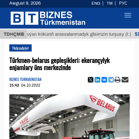
Awgust 9, 2026
ENG
TM
РУС
Toggl
navig
$12935,1
TDHÇMB
Buýan köküniň arassalanmadyk glisirrizin turşusy (t.)
Ykdysadyýet
Türkmen-belarus gepleşikleri: ekerançylyk
enjamlary üns merkezinde
BIZNES TURKMENISTAN
15:42
04.10.2022