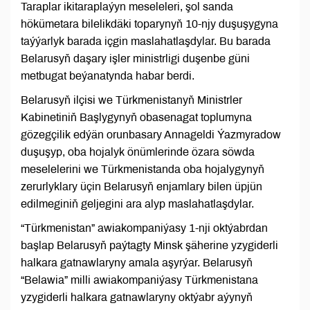
Taraplar ikitaraplaýyn meseleleri, şol sanda
hökümetara bilelikdäki toparynyň 10-njy duşuşygyna
taýýarlyk barada içgin maslahatlaşdylar. Bu barada
Belarusyň daşary işler ministrligi duşenbe güni
metbugat beýanatynda habar berdi.
Belarusyň ilçisi we Türkmenistanyň Ministrler
Kabinetiniň Başlygynyň obasenagat toplumyna
gözegçilik edýän orunbasary Annageldi Ýazmyradow
duşuşyp, oba hojalyk önümlerinde özara söwda
meselelerini we Türkmenistanda oba hojalygynyň
zerurlyklary üçin Belarusyň enjamlary bilen üpjün
edilmeginiň geljegini ara alyp maslahatlaşdylar.
“Türkmenistan” awiakompaniýasy 1-nji oktýabrdan
başlap Belarusyň paýtagty Minsk şäherine yzygiderli
halkara gatnawlaryny amala aşyrýar. Belarusyň
“Belawia” milli awiakompaniýasy Türkmenistana
yzygiderli halkara gatnawlaryny oktýabr aýynyň