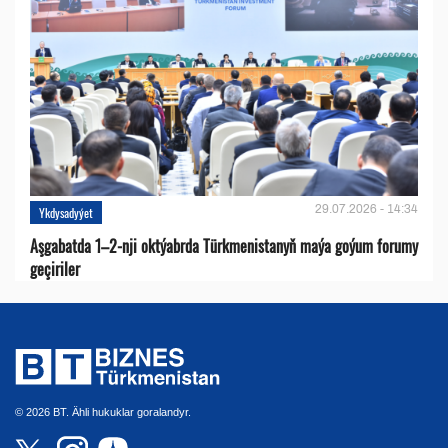
29.07.2026 - 14:34
Ykdysadyýet
Aşgabatda 1–2-nji oktýabrda Türkmenistanyň maýa goýum forumy
geçiriler
© 2026 BT. Ähli hukuklar goralandyr.