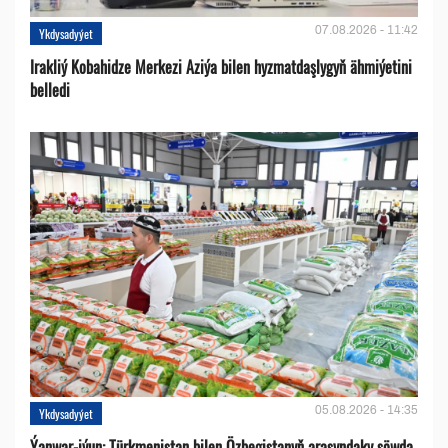
07.08.2026 - 11:42
Ykdysadyýet
Irakliý Kobahidze Merkezi Aziýa bilen hyzmatdaşlygyň ähmiýetini
belledi
05.08.2026 - 14:35
Ykdysadyýet
Ýanwar-iýun: Türkmenistan bilen Özbegistanyň arasyndaky söwda