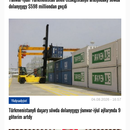
dolanyşygy $598 milliondan geçdi
04.08.2026 - 16:57
Ykdysadyýet
Türkmenistanyň daşary söwda dolanyşygy ýanwar-iýul aýlarynda 9
göterim artdy