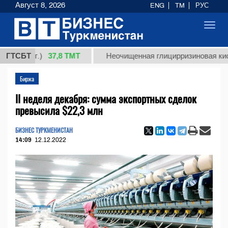
Август 8, 2026
ENG
TM
РУС
Toggl
navig
37,8 ТМТ
(кг.)
ГТСБТ
Неочищенная глицирризиновая кислота с
Биржа
II неделя декабря: сумма экспортных сделок
превысила $22,3 млн
БИЗНЕС ТУРКМЕНИСТАН
14:09
12.12.2022