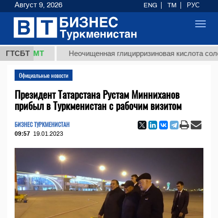
Август 9, 2026
ENG
TM
РУС
Toggl
navig
,8 ТМТ
ГТСБТ
Неочищенная глицирризиновая кислота солодково
Официальные новости
Президент Татарстана Рустам Минниханов
прибыл в Туркменистан с рабочим визитом
БИЗНЕС ТУРКМЕНИСТАН
09:57
19.01.2023