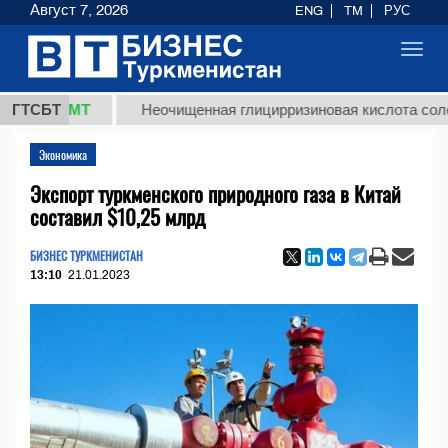
Август 7, 2026
ENG
TM
РУС
Toggl
navig
8 ТМТ
ГТСБТ
Неочищенная глицирризиновая кислота солодковог
Экономика
Экспорт туркменского природного газа в Китай
составил $10,25 млрд
БИЗНЕС ТУРКМЕНИСТАН
13:10
21.01.2023