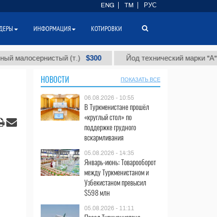
ENG
TM
РУС
ДЕРЫ
ИНФОРМАЦИЯ
КОТИРОВКИ
$300
$8
осернистый (т.)
Йод технический марки "А" (т.)
НОВОСТИ
ПОКАЗАТЬ ВСЕ
06.08.2026 - 10:55
В Туркменистане прошёл
«круглый стол» по
поддержке грудного
вскармливания
05.08.2026 - 14:35
Январь-июнь: Товарооборот
между Туркменистаном и
Узбекистаном превысил
$598 млн
05.08.2026 - 11:11