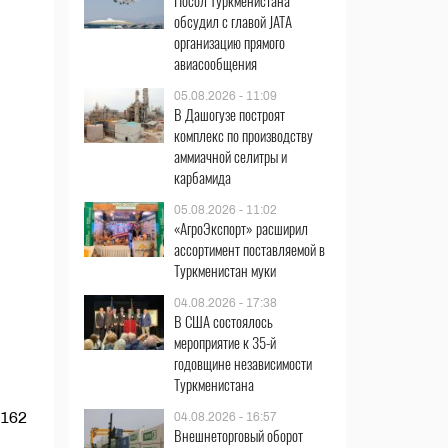
Посол Туркменистана
обсудил с главой JATA
организацию прямого
авиасообщения
05.08.2026 - 11:09
В Дашогузе построят
комплекс по производству
аммиачной селитры и
карбамида
05.08.2026 - 11:02
«АгроЭкспорт» расширил
ассортимент поставляемой в
Туркменистан муки
04.08.2026 - 17:38
В США состоялось
мероприятие к 35-й
годовщине независимости
Туркменистана
 162
04.08.2026 - 16:57
Внешнеторговый оборот