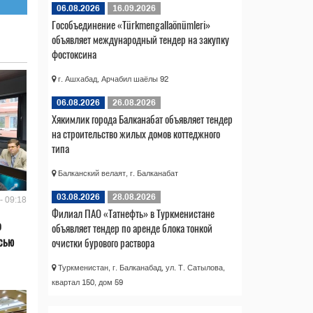
06.08.2026
16.09.2026
Гособъединение «Türkmengallaönümleri»
объявляет международный тендер на закупку
фостоксина
г. Ашхабад, Арчабил шаёлы 92
06.08.2026
26.08.2026
Хякимлик города Балканабат объявляет тендер
на строительство жилых домов коттеджного
типа
Балканский велаят, г. Балканабат
03.08.2026
28.08.2026
- 09:18
Филиал ПАО «Татнефть» в Туркменистане
о
объявляет тендер по аренде блока тонкой
сью
очистки бурового раствора
Туркменистан, г. Балканабад, ул. Т. Сатылова,
квартал 150, дом 59