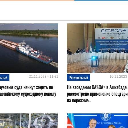
21.11.2023 - 11:41
16.11.2023 
льный
Региональный
рузовые суда начнут ходить по
На заседании CASCA+ в Ашхабаде
аспийскому судоходному каналу
рассмотрено применение спецтар
на порожние...