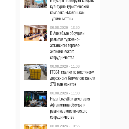
В Бухаре планируют создать
культурно-туристический
комплекс «Маленький
Туркменистан»
06.08.2026 - 13:50
В Ашхабаде обсудили
развитие туркмено-
афганского торгово-
экономического
сотрудничества
06.08.2026 - 11:06
ГТСБТ: сделки по нефтяному
дорожному битуму составили
270 млн манатов
06.08.2026 - 11:03
Hazar Logistik и делегация
Афганистана обсудили
развитие логистического
сотрудничества
06.08.2026 - 10:55