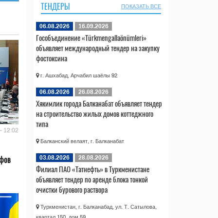
ТЕНДЕРЫ
ПОКАЗАТЬ ВСЕ
06.08.2026
16.09.2026
Гособъединение «Türkmengallaönümleri»
объявляет международный тендер на закупку
фостоксина
г. Ашхабад, Арчабил шаёлы 92
06.08.2026
26.08.2026
Хякимлик города Балканабат объявляет тендер
на строительство жилых домов коттеджного
типа
- 12:02
Балканский велаят, г. Балканабат
ифов
03.08.2026
28.08.2026
Филиал ПАО «Татнефть» в Туркменистане
объявляет тендер по аренде блока тонкой
очистки бурового раствора
Туркменистан, г. Балканабад, ул. Т. Сатылова,
квартал 150, дом 59