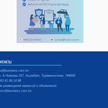
ОНТАКТЫ
fo@business.com.tm
. А.Ниязова 157, Ашгабат, Туркменистан, 744000
93 61 89 14 98
я размещения вакансий и объявлений:
ess@business.com.tm