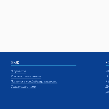
О НАС
К
in
О проекте
Пр
Условия и положения
+9
Политика конфиденциальности
Дл
Связаться с нами
pr