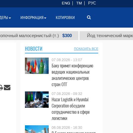
ENG
TM
РУС
ДЕРЫ
ИНФОРМАЦИЯ
КОТИРОВКИ
$300
 малосернистый (т.)
Йод технический марки "А" (т.
НОВОСТИ
ПОКАЗАТЬ ВСЕ
07.08.2026 - 13:07
Баку примет конференцию
ведущих национальных
аналитических центров
стран ОТГ
07.08.2026 - 09:32
Hazar Logistik и Hyundai
Corporation обсудили
сотрудничество в сфере
логистики
06.08.2026 - 16:30