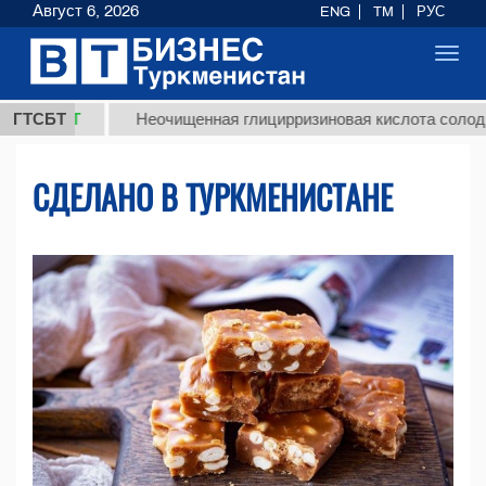
Август 6, 2026
ENG
TM
РУС
Toggl
navig
ГТСБТ
Неочищенная глицирризиновая кислота солодкового ко
СДЕЛАНО В ТУРКМЕНИСТАНЕ