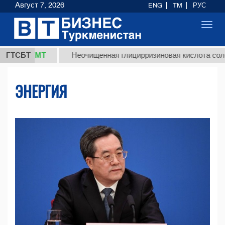
Август 7, 2026
ENG
TM
РУС
Toggl
navig
ТМТ
ГТСБТ
Неочищенная глицирризиновая кислота солодкового 
ЭНЕРГИЯ