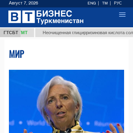
Август 7, 2026
ENG
TM
РУС
Toggl
navig
 ТМТ
ГТСБТ
Неочищенная глицирризиновая кислота солодкового
МИР