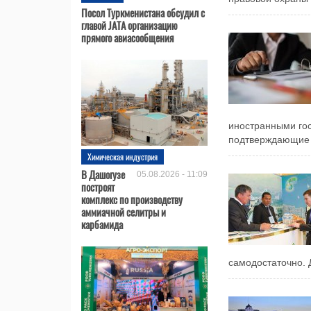
Посол Туркменистана обсудил с
главой JATA организацию
прямого авиасообщения
иностранными го
подтверждающие к
Химическая индустрия
В Дашогузе
05.08.2026 - 11:09
построят
комплекс по производству
аммиачной селитры и
карбамида
самодостаточно. 