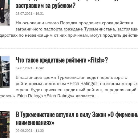
застрявшим за рубежом?
28.07.2021 - 16:31
На основании нового Порядка продления срока действия
заграничного паспорта граждане Туркменистана, застрявши
дарствах по независящим от них причинам, могут продлить действ
Что такое кредитные рейтинги «Fitch»?
14.07.2021 - 15:42
В настоящее время Туркменистан ведет переговоры с
рейтинговым агентством «Fitch Ratings», по итогам которых
стране будет присвоен кредитный рейтинг, определяющий
овень. Fitch Ratings «Fitch Ratings» является...
В Туркменистане вступил в силу Закон «О фирменн
наименованиях»
09.06.2021 - 11:30