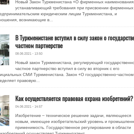
Новый Закон Туркменистана «О фирменных наименования
устанавливающий требования при присвоении фирменных
едпринимательским юридическим лицам Туркменистана, и
ошения, возникающие в...
В Туркменистане вступил в силу закон о государств
частном партнерстве
08.06.2021 - 13:50
Новый закон Туркменистана, регулирующий государственн
частное партнерство вступил в силу во вторник с его
фициальных СМИ Туркменистана. Закон «О государственно-частном
еделяет правовую...
Как осуществляется правовая охрана изобретений?
04.06.2021 - 14:57
Изобретение – техническое решение задачи, являющееся
новым, имеющее изобретательский уровень и промышлен
применимость. Государственное регулирование в области
изобретений осуществляет Туркменпатент,...