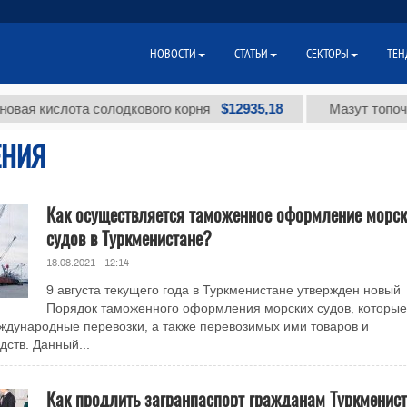
НОВОСТИ
СТАТЬИ
СЕКТОРЫ
ТЕН
$12935,18
кислота солодкового корня
Мазут топочный ма
ЕНИЯ
Как осуществляется таможенное оформление морск
судов в Туркменистане?
18.08.2021 - 12:14
9 августа текущего года в Туркменистане утвержден новый
Порядок таможенного оформления морских судов, которые
дународные перевозки, а также перевозимых ими товаров и
дств. Данный...
Как продлить загранпаспорт гражданам Туркменист