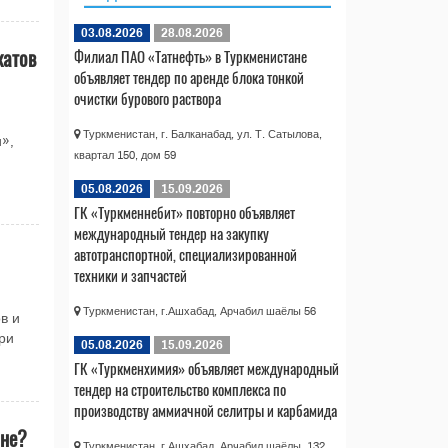
03.08.2026
28.08.2026
катов
Филиал ПАО «Татнефть» в Туркменистане
объявляет тендер по аренде блока тонкой
очистки бурового раствора
Туркменистан, г. Балканабад, ул. Т. Сатылова,
»,
квартал 150, дом 59
05.08.2026
15.09.2026
ГК «Туркменнебит» повторно объявляет
международный тендер на закупку
автотранспортной, специализированной
техники и запчастей
Туркменистан, г.Ашхабад, Арчабил шаёлы 56
в и
ри
05.08.2026
15.09.2026
ГК «Туркменхимия» объявляет международный
тендер на строительство комплекса по
производству аммиачной селитры и карбамида
ане?
Туркменистан, г.Ашхабад, Арчабил шаёлы, 132