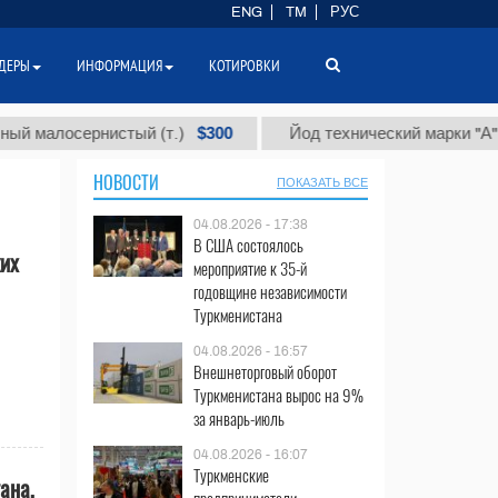
ENG
TM
РУС
ДЕРЫ
ИНФОРМАЦИЯ
КОТИРОВКИ
$300
$
лосернистый (т.)
Йод технический марки "А" (т.)
НОВОСТИ
ПОКАЗАТЬ ВСЕ
04.08.2026 - 17:38
В США состоялось
их
мероприятие к 35-й
годовщине независимости
Туркменистана
04.08.2026 - 16:57
Внешнеторговый оборот
Туркменистана вырос на 9%
за январь-июль
04.08.2026 - 16:07
Туркменские
ана,