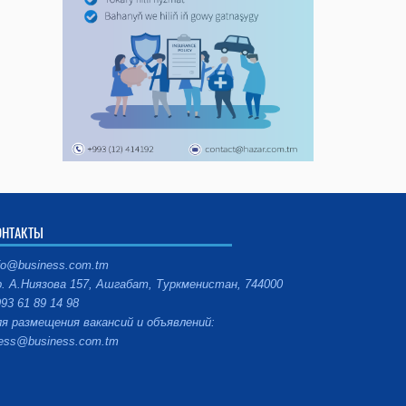
ОНТАКТЫ
fo@business.com.tm
. А.Ниязова 157, Ашгабат, Туркменистан, 744000
93 61 89 14 98
я размещения вакансий и объявлений:
ess@business.com.tm