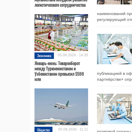
логистического сотрудничества
наименований пр
регулирующий отн
Экономика
05.08.2026 - 14:35
Январь-июнь: Товарооборот
между Туркменистаном и
Узбекистаном превысил $598
публикацией в о
млн
партнёрстве» опр
Общество
05.08.2026 - 11:11
правовой охраны 