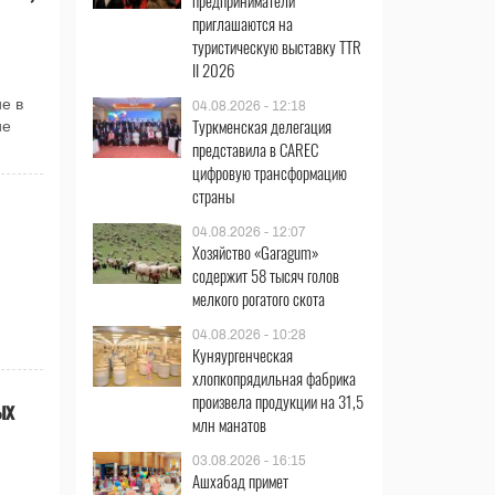
предприниматели
приглашаются на
туристическую выставку TTR
II 2026
е в
04.08.2026 - 12:18
Туркменская делегация
ие
представила в CAREC
цифровую трансформацию
страны
04.08.2026 - 12:07
Хозяйство «Garagum»
содержит 58 тысяч голов
мелкого рогатого скота
04.08.2026 - 10:28
Куняургенческая
хлопкопрядильная фабрика
произвела продукции на 31,5
ых
млн манатов
03.08.2026 - 16:15
Ашхабад примет