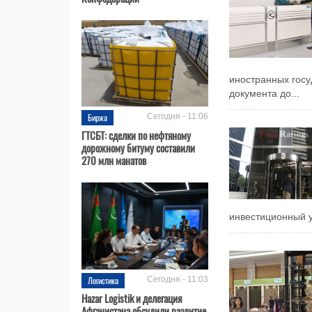
иностранных госу
документа до...
Биржа
Сегодня - 11:06
ГТСБТ: сделки по нефтяному
дорожному битуму составили
270 млн манатов
инвестиционный ур
Логистика
Сегодня - 11:03
Hazar Logistik и делегация
Афганистана обсудили развитие