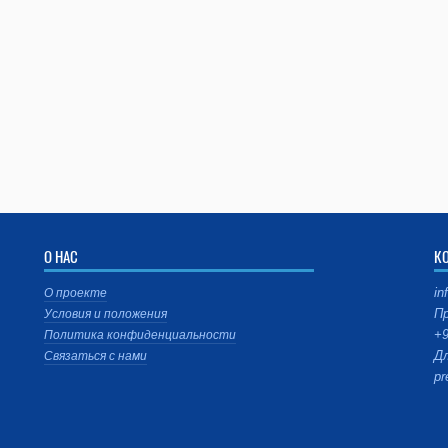
О НАС
К
in
О проекте
Пр
Условия и положения
+9
Политика конфиденциальности
Дл
Связаться с нами
pr