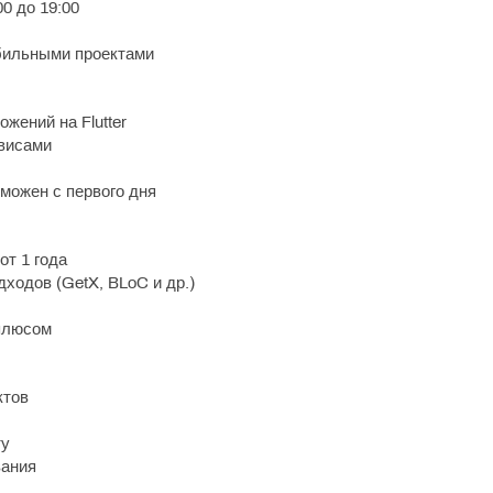
0 до 19:00
бильными проектами
жений на Flutter
рвисами
можен с первого дня
от 1 года
дходов (GetX, BLoC и др.)
 плюсом
ктов
ту
вания