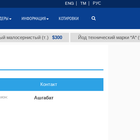
ENG
TM
РУС
ДЕРЫ
ИНФОРМАЦИЯ
КОТИРОВКИ
$300
 малосернистый (т.)
Йод технический марки "А" (т.
Контакт
гион:
Ашгабат