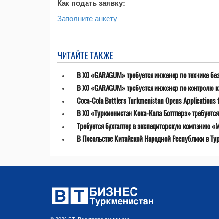
Как подать заявку:
Заполните анкету
ЧИТАЙТЕ ТАКЖЕ
В ХО «GARAGUM» требуется инженер по технике бе
В ХО «GARAGUM» требуется инженер по контролю к
Coca-Cola Bottlers Turkmenistan Opens Applications fo
В ХО «Туркменистан Кока-Кола Боттлерз» требуетс
Требуется бухгалтер в экспедиторскую компанию «MT
В Посольстве Китайской Народной Республики в Ту