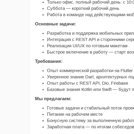
Только офис, полный рабочий день: с 10:0
Суббота — короткий рабочий день
Работа в команде над действующими мо
Основные задачи:
Разработка и поддержка мобильных прило
Интеграция с REST API и сторонними се
Реализация UI/UX по готовым макетам
Быстрое включение в работу — старт воз
Требования:
Опыт коммерческой разработки на Flutter 
Уверенное знание Dart, архитектурных по
Опыт работы с REST API, Dio, Firebase
Базовые знания Kotlin или Swift — будут
Мы предлагаем:
Готовые задачи и стабильный поток прое
Питание на рабочем месте
Бонусную систему за выполненную рабо
Заработная плата — по итогам собеседо