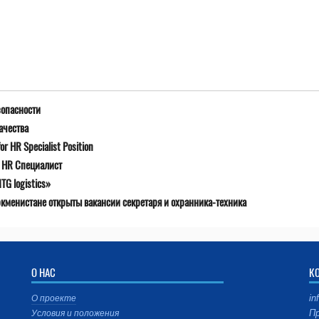
зопасности
ачества
r HR Specialist Position
я HR Специалист
G logistics»
ркменистане открыты вакансии секретаря и охранника-техника
О НАС
К
in
О проекте
Пр
Условия и положения