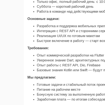
Только офис, полный рабочий день: с 10:0
Суббота — короткий рабочий день
Работа в команде над действующими мо
Основные задачи:
Разработка и поддержка мобильных прило
Интеграция с REST API и сторонними се
Реализация UI/UX по готовым макетам
Быстрое включение в работу — старт воз
Требования:
Опыт коммерческой разработки на Flutter 
Уверенное знание Dart, архитектурных по
Опыт работы с REST API, Dio, Firebase
Базовые знания Kotlin или Swift — будут
Мы предлагаем:
Готовые задачи и стабильный поток прое
Питание на рабочем месте
Бонусную систему за выполненную рабо
Заработная плата — по итогам собеседо