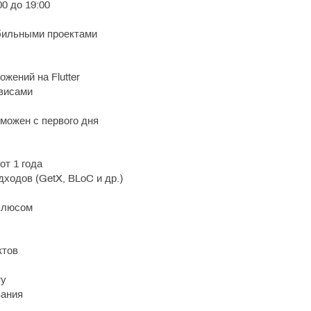
0 до 19:00
бильными проектами
жений на Flutter
рвисами
можен с первого дня
от 1 года
дходов (GetX, BLoC и др.)
 плюсом
ктов
ту
вания