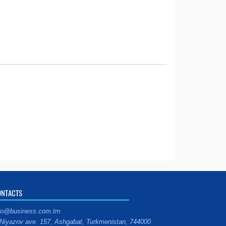
ONTACTS
fo@business.com.tm
Niyazov ave. 157, Ashgabat, Turkmenistan, 744000