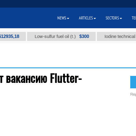
NEWS
ARTICLES
SECTORS
TE
2935,18
$300
Low-sulfur fuel oil (t.)
Iodine technical br
 вакансию Flutter-
Reg