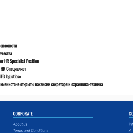
зопасности
ачества
r HR Specialist Position
я HR Специалист
G logistics»
ркменистане открыты вакансии секретаря и охранника-техника
CORPORATE
C
in
About us
A.
Terms and Conditions