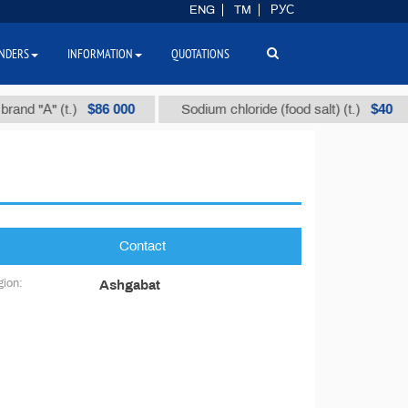
ENG
TM
РУС
NDERS
INFORMATION
QUOTATIONS
$86 000
$40
and "А" (t.)
Sodium chloride (food salt) (t.)
Contact
ion:
Ashgabat