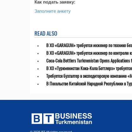
Как подать заявку:
Заполните анкету
READ ALSO
В ХО «GARAGUM» требуется инженер по технике бе
В ХО «GARAGUM» требуется инженер по контролю к
Coca-Cola Bottlers Turkmenistan Opens Applications fo
В ХО «Туркменистан Кока-Кола Боттлерз» требуетс
Требуется бухгалтер в экспедиторскую компанию «MT
В Посольстве Китайской Народной Республики в Ту