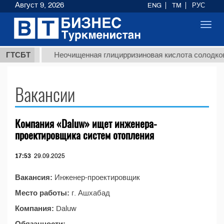
Август 9, 2026
ENG
TM
РУС
Toggl
navig
7,8 ТМТ
ГТСБТ
Неочищенная глицирризиновая кислота солодков
Вакансии
Компания «Daluw» ищет инженера-
проектировщика систем отопления
17:53
29.09.2025
Вакансия:
Инженер-проектировщик
Место работы:
г. Ашхабад
Компания:
Daluw