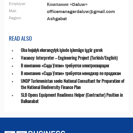
Employer:
Компания «Daluw»
Mail:
officemanagerdaluw@gmail.com
Region:
Ashgabat
READ ALSO
Oba hojalyk ekerançylyk işinde işlemäge işgär gerek
Vacancy: Interpreter – Engineering Project (Turkish/English)
В компанию «Сада Улгам» требуется электросварщик
В компанию «Сада Улгам» требуется менеджер по продажам
UNDP Turkmenistan seeks National Consultant for Preparation of
the National Biodiversity Finance Plan
SLB Opens Equipment Readiness Helper (Contractor) Position in
Balkanabat