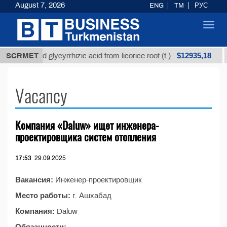
August 7, 2026
ENG
TM
РУС
Toggl
navig
$12935,18
SCRMET
Unrefined glycyrrhizic acid from licorice root (t.)
Vacancy
Компания «Daluw» ищет инженера-
проектировщика систем отопления
17:53
29.09.2025
Вакансия:
Инженер-проектировщик
Место работы:
г. Ашхабад
Компания:
Daluw