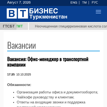
Август 7, 2026
ENG
TM
РУС
Toggl
navig
37,8 ТМТ
.)
ГТСБТ
Неочищенная глицирризиновая кислота соло
Вакансии
Вакансия: Офис-менеджер в транспортной
компании
17:25
10.10.2025
Обязанности:
Организация работы офиса и документооборота;
Чай/кофе руководству и клиентам;
Ответы на входящие звонки и поддержка