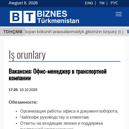
Awgust 8, 2026
ENG
TM
РУС
Toggl
navig
ТМТ
$1
TDHÇMB
Buýan köküniň arassalanmadyk glisirrizin turşusy (t.)
Iş orunlary
Вакансия: Офис-менеджер в транспортной
компании
17:25
10.10.2025
Обязанности:
Организация работы офиса и документооборота;
Чай/кофе руководству и клиентам;
Ответы на входящие звонки и поддержка