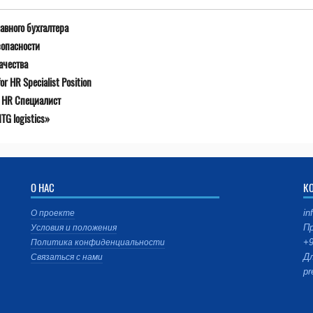
авного бухгалтера
зопасности
ачества
r HR Specialist Position
я HR Специалист
G logistics»
О НАС
К
in
О проекте
Пр
Условия и положения
+9
Политика конфиденциальности
Дл
Связаться с нами
pr