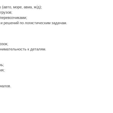
авто, море, авиа, ж/д);
грузов;
 перевозчиками;
 решений по логистическим задачам.
озок;
нимательность к деталям.
нь;
ия;
налов.