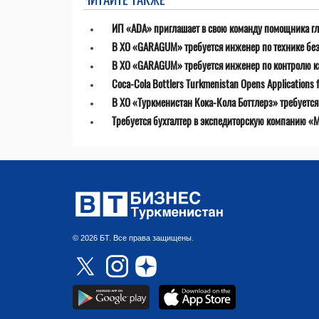
ИП «ADA» приглашает в свою команду помощника гл
В ХО «GARAGUM» требуется инженер по технике бе
В ХО «GARAGUM» требуется инженер по контролю к
Coca-Cola Bottlers Turkmenistan Opens Applications fo
В ХО «Туркменистан Кока-Кола Боттлерз» требуетс
Требуется бухгалтер в экспедиторскую компанию «MT
© 2026 БТ. Все права защищены.