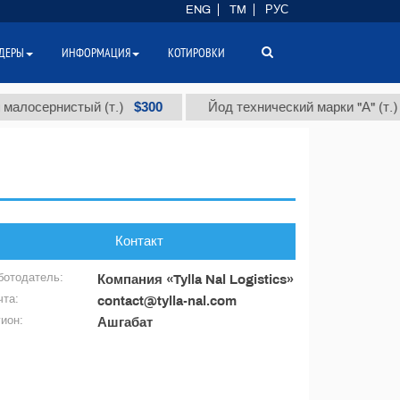
ENG
TM
РУС
ДЕРЫ
ИНФОРМАЦИЯ
КОТИРОВКИ
$300
алосернистый (т.)
Йод технический марки "А" (т.)
Контакт
ботодатель:
Компания «Tylla Nal Logistics»
чта:
contact@tylla-nal.com
гион:
Ашгабат