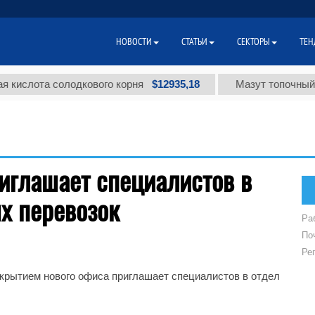
НОВОСТИ
СТАТЬИ
СЕКТОРЫ
ТЕН
$12935,18
кислота солодкового корня
Мазут топочный м
приглашает специалистов в
х перевозок
Ра
По
Ре
 открытием нового офиса приглашает специалистов в отдел