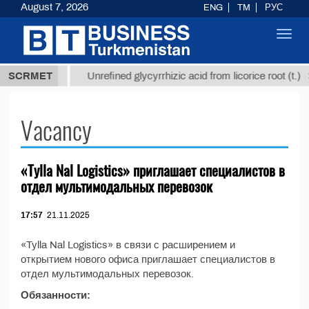
August 7, 2026
ENG
TM
РУС
Toggl
navig
37,8 ТМТ
$
SCRMET
Unrefined glycyrrhizic acid from licorice root (t.)
Vacancy
«Tylla Nal Logistics» приглашает специалистов в
отдел мультимодальных перевозок
17:57
21.11.2025
«Tylla Nal Logistics» в связи с расширением и
открытием нового офиса приглашает специалистов в
отдел мультимодальных перевозок.
Обязанности: