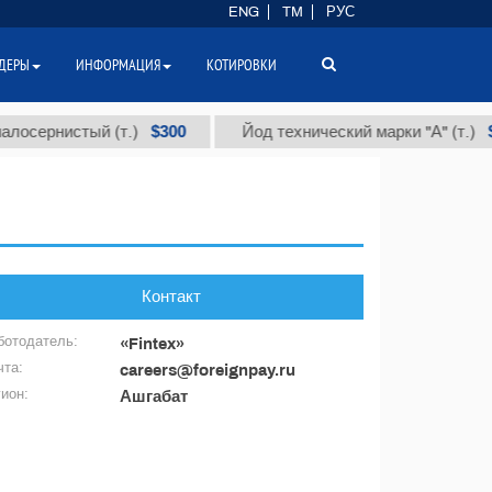
ENG
TM
РУС
ДЕРЫ
ИНФОРМАЦИЯ
КОТИРОВКИ
$300
$86
сернистый (т.)
Йод технический марки "А" (т.)
Контакт
ботодатель:
«Fintex»
чта:
careers@foreignpay.ru
гион:
Ашгабат