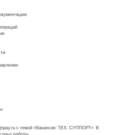
документацию
операций
ия
сти
равлении
ды
gnpay.ru с темой «Вакансия: ТЕХ. СУППОРТ». В
 опыт работы.