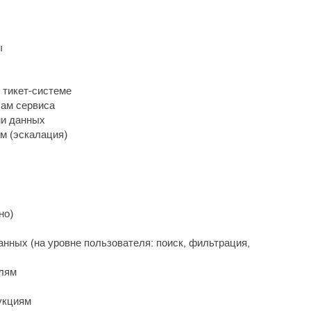
ы
 тикет-системе
сам сервиса
ми данных
м (эскалация)
но)
нных (на уровне пользователя: поиск, фильтрация,
алям
укциям