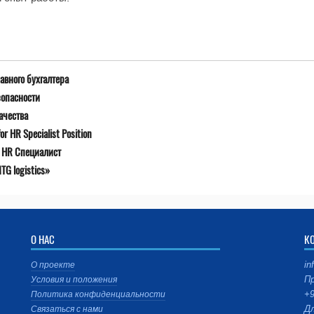
авного бухгалтера
зопасности
ачества
r HR Specialist Position
я HR Специалист
G logistics»
О НАС
К
in
О проекте
Пр
Условия и положения
+9
Политика конфиденциальности
Дл
Связаться с нами