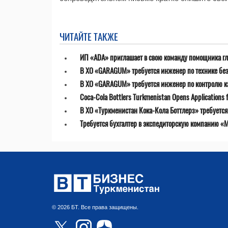
ЧИТАЙТЕ ТАКЖЕ
ИП «ADA» приглашает в свою команду помощника гл
В ХО «GARAGUM» требуется инженер по технике бе
В ХО «GARAGUM» требуется инженер по контролю к
Coca-Cola Bottlers Turkmenistan Opens Applications fo
В ХО «Туркменистан Кока-Кола Боттлерз» требуетс
Требуется бухгалтер в экспедиторскую компанию «MT
© 2026 БТ. Все права защищены.