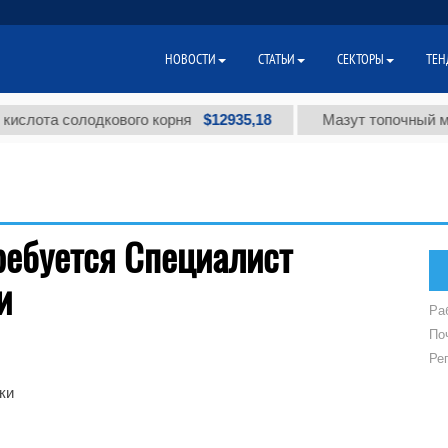
НОВОСТИ
СТАТЬИ
СЕКТОРЫ
ТЕН
$12935,18
слота солодкового корня
Мазут топочный мало
ребуется Специалист
и
Ра
По
Ре
ки