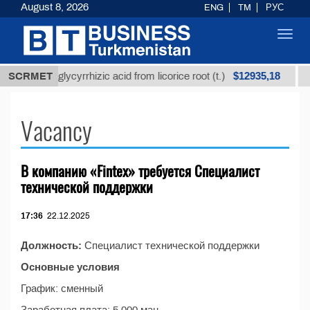
August 8, 2026
ENG
TM
РУС
Toggl
navig
$12935,18
Unrefined glycyrrhizic acid from licorice root (t.)
SCRMET
Vacancy
В компанию «Fintex» требуется Специалист
технической поддержки
17:36
22.12.2025
Должность:
Специалист технической поддержки
Основные условия
График: сменный