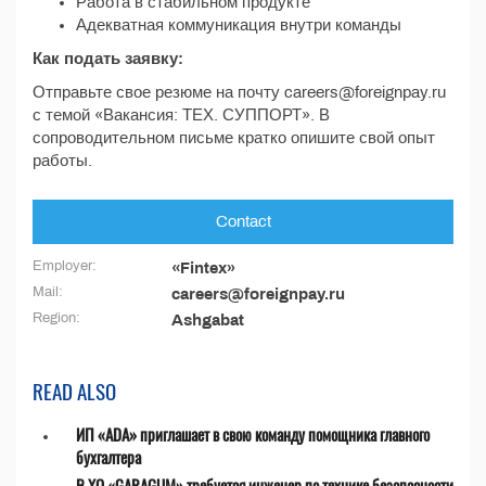
Работа в стабильном продукте
Адекватная коммуникация внутри команды
Как подать заявку:
Отправьте свое резюме на почту careers@foreignpay.ru
с темой «Вакансия: ТЕХ. СУППОРТ». В
сопроводительном письме кратко опишите свой опыт
работы.
Contact
Employer:
«Fintex»
Mail:
careers@foreignpay.ru
Region:
Ashgabat
READ ALSO
ИП «ADA» приглашает в свою команду помощника главного
бухгалтера
В ХО «GARAGUM» требуется инженер по технике безопасности