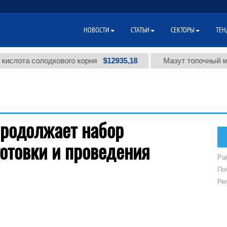
НОВОСТИ
СТАТЬИ
СЕКТОРЫ
ТЕН
$12935,18
ислота солодкового корня
Мазут топочный мал
продолжает набор
отовки и проведения
Ра
По
Ре