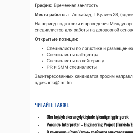
График:
Временная занятость
Место работы:
г. Ашхабад, Г.Кулиев 38, (зда
На период подготовки и проведения Междунаро
специалистов для работы на договорной основ
Открытые позиции:
Специалисты по логистике и размещению
Специалисты call-центра
Специалисты по кейтерингу
PR и SMM специалисты
Заинтересованных кандидатов просим направля
адрес info@tmt.tm
ЧИТАЙТЕ ТАКЖЕ
Oba hojalyk ekerançylyk işinde işlemäge işgär gerek
Vacancy: Interpreter – Engineering Project (Turkish/E
В компанию «Сада Улгам» требуется электросварщи