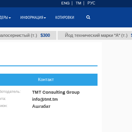
ENG
TM
РУС
ДЕРЫ
ИНФОРМАЦИЯ
КОТИРОВКИ
$300
$8
осернистый (т.)
Йод технический марки "А" (т.)
Контакт
ботодатель:
TMT Consulting Group
чта:
info@tmt.tm
гион:
Ашгабат