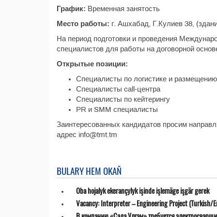
График:
Временная занятость
Место работы:
г. Ашхабад, Г.Кулиев 38, (зда
На период подготовки и проведения Междунаро
специалистов для работы на договорной основ
Открытые позиции:
Специалисты по логистике и размещению
Специалисты call-центра
Специалисты по кейтерингу
PR и SMM специалисты
Заинтересованных кандидатов просим направля
адрес info@tmt.tm
BULARY HEM OKAŇ
Oba hojalyk ekerançylyk işinde işlemäge işgär gerek
Vacancy: Interpreter – Engineering Project (Turkish/E
В компанию «Сада Улгам» требуется электросварщи