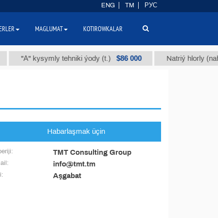
ENG
TM
РУС
ERLER
MAGLUMAT
KOTIROWKALAR
$86 000
"А" kysymly tehniki ýody (t.)
Natriý hlorly (naha
Habarlaşmak üçin
eriji:
TMT Consulting Group
il:
info@tmt.tm
i:
Aşgabat