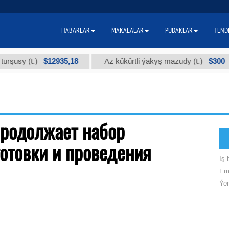
HABARLAR
MAKALALAR
PUDAKLAR
TEND
$12935,18
$300
rşusy (t.)
Az kükürtli ýakyş mazudy (t.)
продолжает набор
отовки и проведения
Iş b
Ema
Ýer