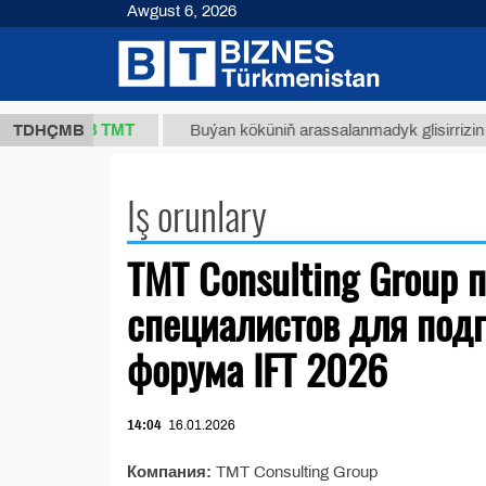
Awgust 6, 2026
37,8 ТМТ
1 (kg.)
TDHÇMB
Buýan köküniň arassalanmadyk glisirrizin tu
Iş orunlary
TMT Consulting Group 
специалистов для подг
форума IFT 2026
14:04
16.01.2026
Компания:
TMT Consulting Group