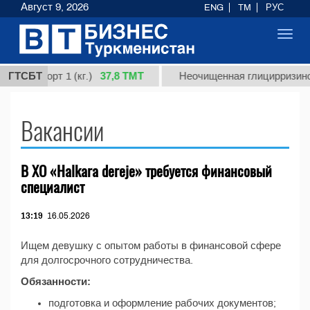
Август 9, 2026
ENG
TM
РУС
Toggl
navig
37,8 ТМТ
дная, сорт 1 (кг.)
ГТСБТ
Неочищенная глицирризинов
Вакансии
В ХО «Halkara dereje» требуется финансовый
специалист
13:19
16.05.2026
Ищем девушку с опытом работы в финансовой сфере
для долгосрочного сотрудничества.
Обязанности:
подготовка и оформление рабочих документов;