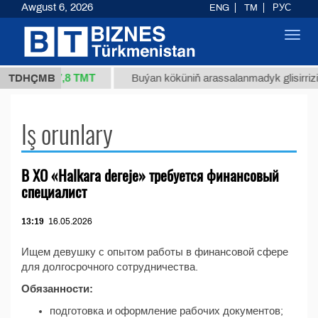
Awgust 6, 2026
ENG
TM
РУС
Toggl
navig
37,8 ТМТ
/1 (kg.)
TDHÇMB
Buýan köküniň arassalanmadyk glisirrizin 
Iş orunlary
В ХО «Halkara dereje» требуется финансовый
специалист
13:19
16.05.2026
Ищем девушку с опытом работы в финансовой сфере
для долгосрочного сотрудничества.
Обязанности:
подготовка и оформление рабочих документов;