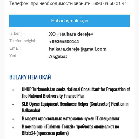
Телефон: при необходимости звонить +993 64 50 01 41
Habarlaşmak üçin
Iş beriji:
ХО «Halkara dereje»
Telefon belgisi:
+99364500141
Email:
halkara.dereje@gmail.com
Ýeri:
Aşgabat
BULARY HEM OKAŇ
UNDP Turkmenistan seeks National Consultant for Preparation of
the National Biodiversity Finance Plan
SLB Opens Equipment Readiness Helper (Contractor) Position in
Balkanabat
В маркет строительных материалов нужен IT специалист
В компанию «Türkmen-Tranzit» требуется специалист по
Bitrix24 (проектная работа)