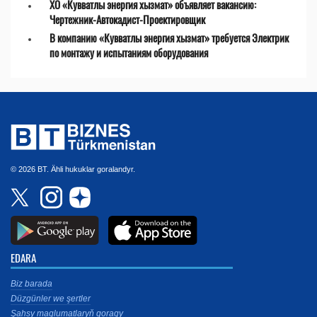
ХО «Кувватлы энергия хызмат» объявляет вакансию:
Чертежник-Автокадист-Проектировщик
В компанию «Кувватлы энергия хызмат» требуется Электрик
по монтажу и испытаниям оборудования
© 2026 BT. Ähli hukuklar goralandyr.
EDARA
Biz barada
Düzgünler we şertler
Şahsy maglumatlaryň goragy