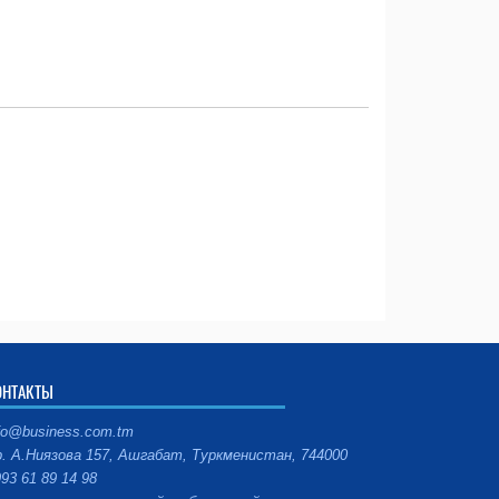
ОНТАКТЫ
fo@business.com.tm
. А.Ниязова 157, Ашгабат, Туркменистан, 744000
93 61 89 14 98