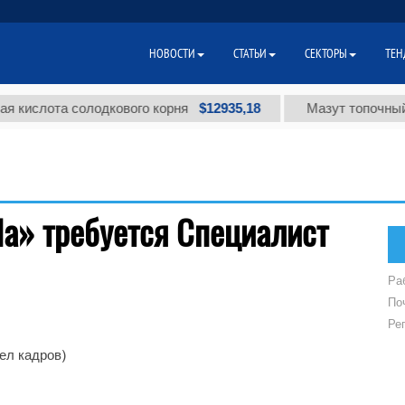
НОВОСТИ
СТАТЬИ
СЕКТОРЫ
ТЕН
$12935,18
 кислота солодкового корня
Мазут топочный 
da» требуется Специалист
Ра
По
Ре
ел кадров)