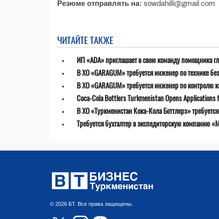
Резюме отправлять на:
sowdahilli@gmail.com
ЧИТАЙТЕ ТАКЖЕ
ИП «ADA» приглашает в свою команду помощника гл
В ХО «GARAGUM» требуется инженер по технике бе
В ХО «GARAGUM» требуется инженер по контролю к
Coca-Cola Bottlers Turkmenistan Opens Applications fo
В ХО «Туркменистан Кока-Кола Боттлерз» требуетс
Требуется бухгалтер в экспедиторскую компанию «MT
© 2026 БТ. Все права защищены.