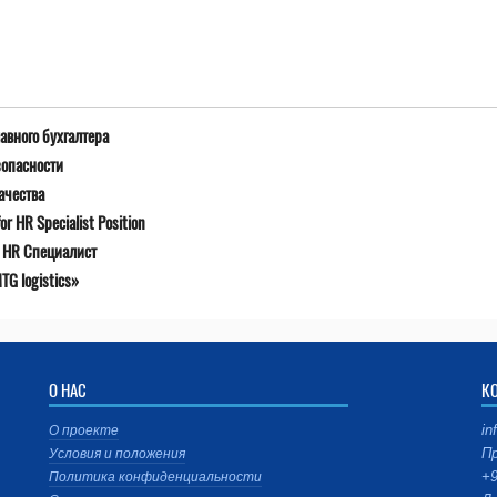
авного бухгалтера
зопасности
ачества
r HR Specialist Position
я HR Специалист
G logistics»
О НАС
К
in
О проекте
Пр
Условия и положения
+9
Политика конфиденциальности