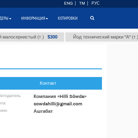
ENG
TM
РУС
ДЕРЫ
ИНФОРМАЦИЯ
КОТИРОВКИ
$300
малосернистый (т.)
Йод технический марки "А" (т.)
Контакт
ботодатель:
Компания «Hilli Söwda»
чта:
sowdahilli@gmail.com
гион:
Ашгабат