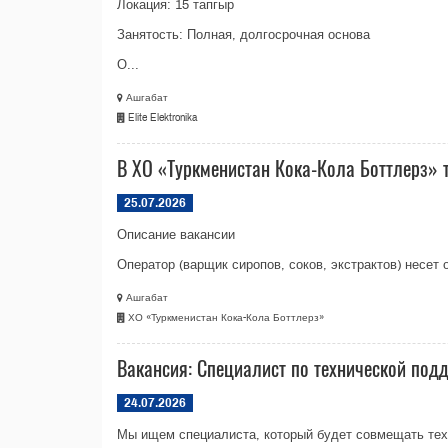
Локация: 15 тапгыр
Занятость: Полная, долгосрочная основа
О...
Ашгабат
Elite Elektronika
В ХО «Туркменистан Кока-Кола Боттлерз» т
25.07.2026
Описание вакансии
Оператор (варщик сиропов, соков, экстрактов) несет 
Ашгабат
ХО «Туркменистан Кока-Кола Боттлерз»
Вакансия: Специалист по технической подд
24.07.2026
Мы ищем специалиста, который будет совмещать техн