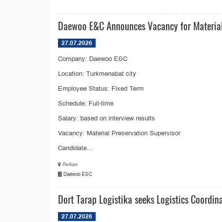
Daewoo E&C Announces Vacancy for Material
27.07.2026
Company: Daewoo E&C
Location: Turkmenabat city
Employee Status: Fixed Term
Schedule: Full-time
Salary: based on interview results
Vacancy: Material Preservation Supervisor
Candidate...
Лебап
Daewoo E&C
Dort Tarap Logistika seeks Logistics Coordin
27.07.2026