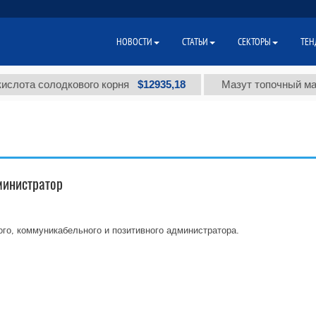
НОВОСТИ
СТАТЬИ
СЕКТОРЫ
ТЕН
$12935,18
та солодкового корня
Мазут топочный малосер
дминистратор
го, коммуникабельного и позитивного администратора.