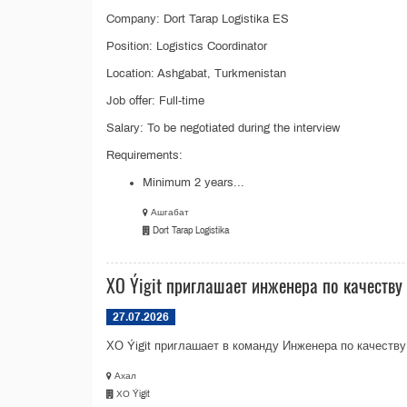
Company: Dort Tarap Logistika ES
Position: Logistics Coordinator
Location: Ashgabat, Turkmenistan
Job offer: Full-time
Salary: To be negotiated during the interview
Requirements:
Minimum 2 years...
Ашгабат
Dort Tarap Logistika
ХО Ýigit приглашает инженера по качеству
27.07.2026
ХО Ýigit приглашает в команду Инженера по качеству 
Ахал
ХО Ýigit