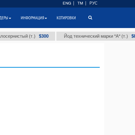
ENG
TM
РУС
ДЕРЫ
ИНФОРМАЦИЯ
КОТИРОВКИ
$300
$86 00
нистый (т.)
Йод технический марки "А" (т.)