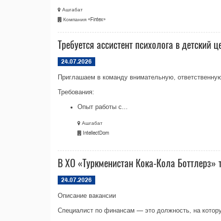
Ашгабат
Компания «Fintex»
Требуется ассистент психолога в детский ц
24.07.2026
Приглашаем в команду внимательную, ответственную 
Требования:
Опыт работы с...
Ашгабат
IntellectDom
В ХО «Туркменистан Кока-Кола Боттлерз» 
24.07.2026
Описание вакансии
Специалист по финансам — это должность, на котору