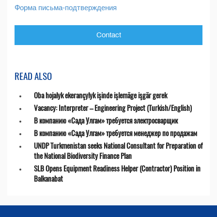
Форма письма-подтверждения
Contact
READ ALSO
Oba hojalyk ekerançylyk işinde işlemäge işgär gerek
Vacancy: Interpreter – Engineering Project (Turkish/English)
В компанию «Сада Улгам» требуется электросварщик
В компанию «Сада Улгам» требуется менеджер по продажам
UNDP Turkmenistan seeks National Consultant for Preparation of
the National Biodiversity Finance Plan
SLB Opens Equipment Readiness Helper (Contractor) Position in
Balkanabat