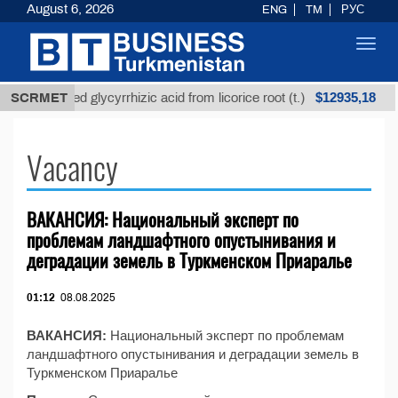
August 6, 2026
ENG
TM
РУС
Toggl
navig
$12935,18
SCRMET
Unrefined glycyrrhizic acid from licorice root (t.)
Vacancy
ВАКАНСИЯ: Национальный эксперт по
проблемам ландшафтного опустынивания и
деградации земель в Туркменском Приаралье
01:12
08.08.2025
ВАКАНСИЯ:
Национальный эксперт по проблемам
ландшафтного опустынивания и деградации земель в
Туркменском Приаралье