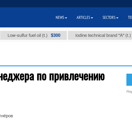
NEWS
ARTICLES
SECTORS
TE
$300
$
Low-sulfur fuel oil (t.)
Iodine technical brand "А" (t.)
енеджера по привлечению
Reg
тнёров