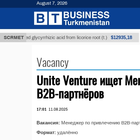
August 7, 2026
$12935,18
SCRMET
Unrefined glycyrrhizic acid from licorice root (t.)
Vacancy
Unite Venture ищет М
B2B-партнёров
17:01
11.08.2025
Вакансия:
Менеджер по привлечению B2B-пар
Формат:
удалённо