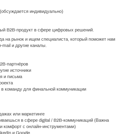
 (обсуждается индивидуально)
вый B2B-продукт в сфере цифровых решений.
да на рынок и ищем специалиста, который поможет нам
e-mail и другие каналы.
B2B-партнёров
ругие источники
я и письма
роекта
 в команду для финальной коммуникации
дажах или маркетинге
виваешься в сфере digital / B2B-коммуникаций (Важна
 и комфорт с онлайн-инструментами)
kedIn и Google