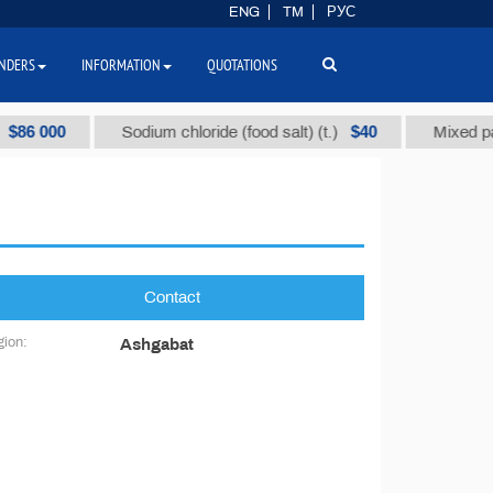
ENG
TM
РУС
NDERS
INFORMATION
QUOTATIONS
86 000
$40
Sodium chloride (food salt) (t.)
Mixed paraf
Contact
ion:
Ashgabat