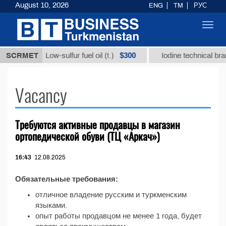
August 10, 2026
ENG
TM
РУС
Toggl
navig
35,18
$300
SCRMET
Low-sulfur fuel oil (t.)
Iodine technical bran
Vacancy
Требуются активные продавцы в магазин
ортопедической обуви (ТЦ «Аркач»)
16:43
12.08.2025
Обязательные требования:
отличное владение русским и туркменским
языками.
опыт работы продавцом не менее 1 года, будет