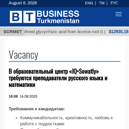
August 8, 2026
ENG
TM
РУС
Toggl
navig
$12935,18
SCRMET
Unrefined glycyrrhizic acid from licorice root (t.)
Vacancy
В образовательный центр «IQ×Sowatly»
требуются преподаватели русского языка и
математики
16:08
14.08.2025
Требования к кандидатам:
Коммуникабельность, креативность, любовь к
работе с подростками