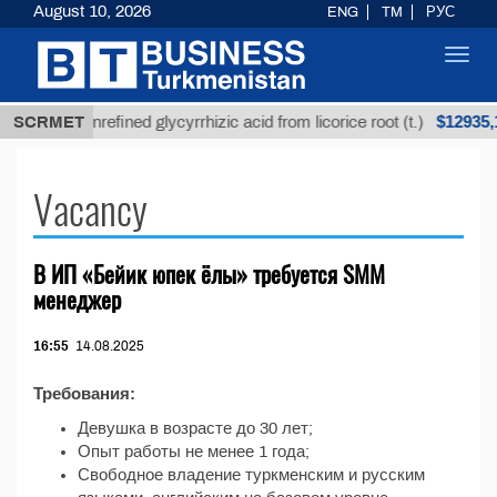
August 10, 2026
ENG
TM
РУС
Toggl
navig
МТ
$12935,1
SCRMET
Unrefined glycyrrhizic acid from licorice root (t.)
Vacancy
В ИП «Бейик юпек ёлы» требуется SMM
менеджер
16:55
14.08.2025
Требования:
Девушка в возрасте до 30 лет;
Опыт работы не менее 1 года;
Свободное владение туркменским и русским