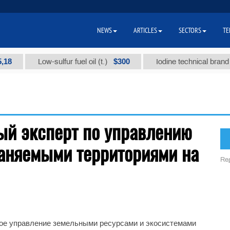
NEWS
ARTICLES
SECTORS
TE
8
$300
Low-sulfur fuel oil (t.)
Iodine technical brand "А"
ый эксперт по управлению
аняемыми территориями на
Reg
ое управление земельными ресурсами и экосистемами