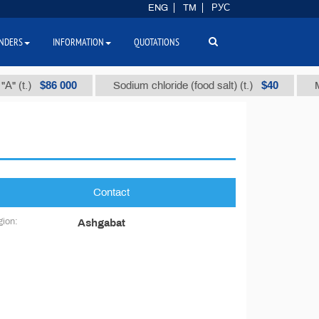
ENG
TM
РУС
NDERS
INFORMATION
QUOTATIONS
$86 000
$40
 (t.)
Sodium chloride (food salt) (t.)
Mixe
Contact
ion:
Ashgabat