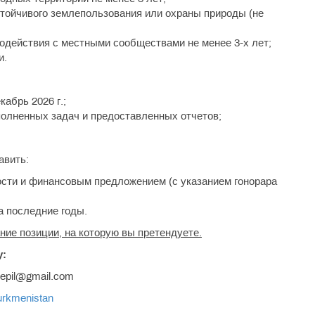
стойчивого землепользования или охраны природы (не
одействия с местными сообществами не менее 3-х лет;
и.
кабрь 2026 г.;
полненных задач и предоставленных отчетов;
авить:
ости и финансовым предложением (с указанием гонорара
а последние годы.
ние позиции, на которую вы претендуете.
у:
kepil@gmail.com
turkmenistan