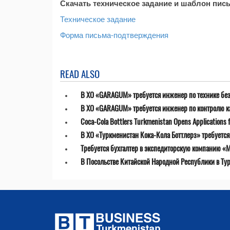
Скачать техническое задание и шаблон пис
Техническое задание
Форма письма-подтверждения
READ ALSO
В ХО «GARAGUM» требуется инженер по технике бе
В ХО «GARAGUM» требуется инженер по контролю к
Coca-Cola Bottlers Turkmenistan Opens Applications fo
В ХО «Туркменистан Кока-Кола Боттлерз» требуетс
Требуется бухгалтер в экспедиторскую компанию «MT
В Посольстве Китайской Народной Республики в Ту