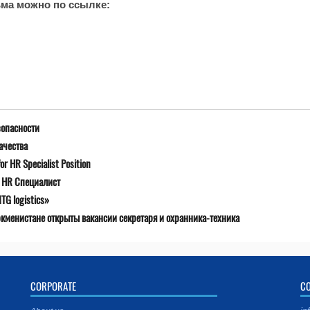
ьма можно по ссылке:
зопасности
ачества
r HR Specialist Position
я HR Специалист
G logistics»
ркменистане открыты вакансии секретаря и охранника-техника
CORPORATE
C