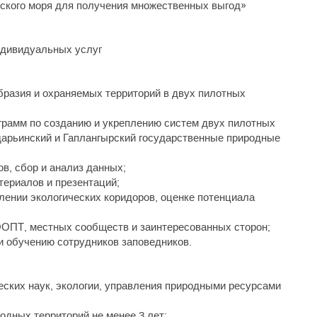
ьского моря для получения множественных выгод»
ндивидуальных услуг
бразия и охраняемых территорий в двух пилотных
ограмм по созданию и укреплению систем двух пилотных
арьинский и Гаплангырский государственные природные
в, сбор и анализ данных;
териалов и презентаций;
лении экологических коридоров, оценке потенциала
ООПТ, местных сообществ и заинтересованных сторон;
 обучению сотрудников заповедников.
ских наук, экологии, управления природными ресурсами
дных территорий не менее 3 лет;