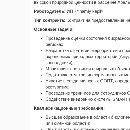
высокой природной ценности в бассейне Арал
Работодатель:
ИП «Ynamly kepil»
Тип контракта:
Контракт на предоставление и
Основные задачи:
Проведение оценки состояния биоразноо
регионах;
Разработка стратегий, мероприятий и пр
охраняемых природных территорий (Амуд
заповедники);
Мониторинг состояния природных объекто
Подготовка отчетов, информационных ма
Участие в создании новых ООПТ, опреде
экотуризма;
Проведение тренингов для сотрудников 
Содействие внедрению системы SMART и
Квалификационные требования:
Высшее образование в области биологиче
или смежной области;
Опыт работы в системе охраняемых приро