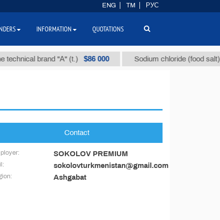
ENG
TM
РУС
NDERS
INFORMATION
QUOTATIONS
$86 000
technical brand "А" (t.)
Sodium chloride (food salt) (t
Contact
ployer:
SOKOLOV PREMIUM
l:
sokolovturkmenistan@gmail.com
ion:
Ashgabat