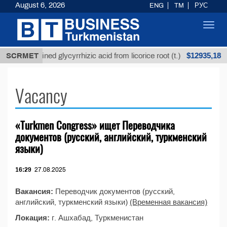
August 6, 2026
ENG
TM
РУС
Toggl
navig
$12935,18
SCRMET
Unrefined glycyrrhizic acid from licorice root (t.)
Vacancy
«Turkmen Congress» ищет Переводчика
документов (русский, английский, туркменский
языки)
16:29
27.08.2025
Вакансия:
Переводчик документов (русский,
английский, туркменский языки)
(Временная вакансия)
Локация:
г. Ашхабад, Туркменистан