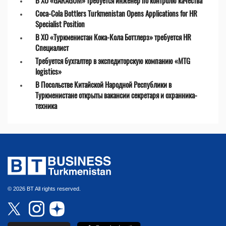
В ХО «GARAGUM» требуется инженер по контролю качества
Coca-Cola Bottlers Turkmenistan Opens Applications for HR
Specialist Position
В ХО «Туркменистан Кока-Кола Боттлерз» требуется HR
Специалист
Требуется бухгалтер в экспедиторскую компанию «MTG
logistics»
В Посольстве Китайской Народной Республики в
Туркменистане открыты вакансии секретаря и охранника-
техника
© 2026 BT All rights reserved.