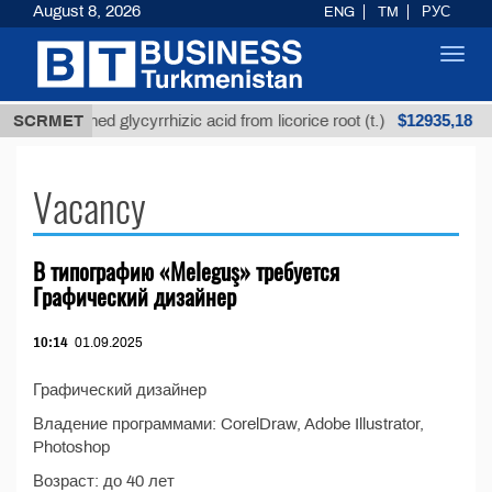
August 8, 2026
ENG
TM
РУС
Toggl
navig
$12935,18
SCRMET
Unrefined glycyrrhizic acid from licorice root (t.)
Vacancy
В типографию «Meleguş» требуется
Графический дизайнер
10:14
01.09.2025
Графический дизайнер
Владение программами: CorelDraw, Adobe Illustrator,
Photoshop
Возраст: до 40 лет