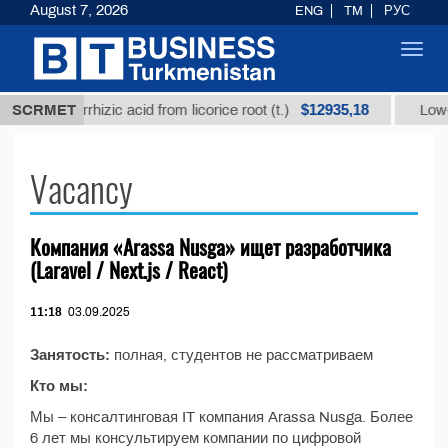
August 7, 2026
ENG
TM
РУС
Toggl
navig
$12935,18
ined glycyrrhizic acid from licorice root (t.)
SCRMET
Low-su
Vacancy
Компания «Arassa Nusga» ищет разработчика
(Laravel / Next.js / React)
11:18
03.09.2025
Занятость:
полная, студентов не рассматриваем
Кто мы:
Мы – консалтинговая IT компания Arassa Nusga. Более
6 лет мы консультируем компании по цифровой