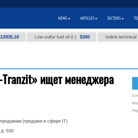
NEWS
ARTICLES
SECTORS
TE
935,18
$300
Low-sulfur fuel oil (t.)
Iodine technical bra
-Tranzit» ищет менеджера
Em
Mai
Reg
 продажам (продажи в сфере IT)
д. 532