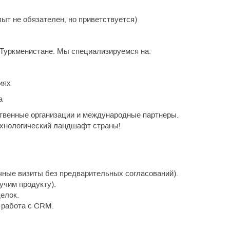
ыт не обязателен, но приветствуется)
в Туркменистане. Мы специализируемся на:
иях
а
ственные организации и международные партнеры.
ехнологический ландшафт страны!
чные визиты без предварительных согласований).
учим продукту).
елок.
 работа с CRM.