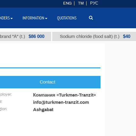
ENG
TM
РУС
NDERS
INFORMATION
QUOTATIONS
$86 000
$40
nd "А" (t.)
Sodium chloride (food salt) (t.)
Contact
ployer:
Компания «Turkmen-Tranzit»
l:
info@turkmen-tranzit.com
ion:
Ashgabat