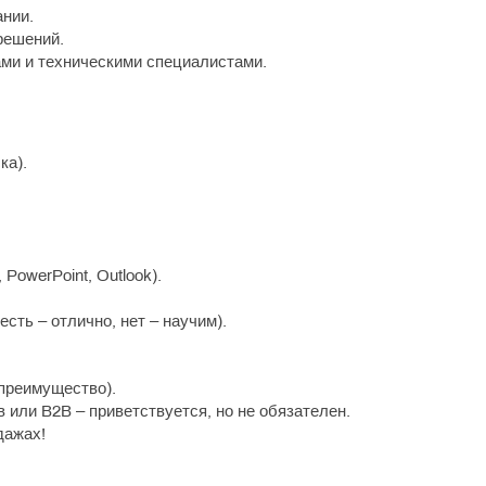
ании.
решений.
ми и техническими специалистами.
ка).
PowerPoint, Outlook).
сть – отлично, нет – научим).
преимущество).
 или B2B – приветствуется, но не обязателен.
дажах!