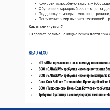
Конкурентоспособную зарплату (обсуждае
Обучение и карьерный рост – от junior до s
Поддержку команды – менторы, тренинги,
Погружение в мир высоких технологий – 
Как откликнуться?
Отправьте резюме на info@turkmen-tranzit.com 
READ ALSO
ИП «ADA» приглашает в свою команду помощника гл
В ХО «GARAGUM» требуется инженер по технике бе
В ХО «GARAGUM» требуется инженер по контролю к
Coca-Cola Bottlers Turkmenistan Opens Applications fo
В ХО «Туркменистан Кока-Кола Боттлерз» требуетс
Требуется бухгалтер в экспедиторскую компанию «MT