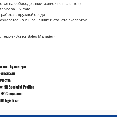
тся на собеседовании, зависит от навыков).
enior за 1-2 года.
 работа в дружной среде.
разберетесь в ИТ-решениях и станете экспертом.
с темой «Junior Sales Manager»
авного бухгалтера
зопасности
ачества
r HR Specialist Position
я HR Специалист
G logistics»