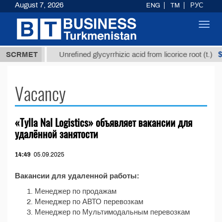
August 7, 2026
ENG
TM
РУС
Toggl
navig
37,8 ТМТ
$
SCRMET
Unrefined glycyrrhizic acid from licorice root (t.)
Vacancy
«Tylla Nal Logistics» объявляет вакансии для
удалённой занятости
14:49
05.09.2025
Вакансии для удаленной работы:
Менеджер по продажам
Менеджер по АВТО перевозкам
Менеджер по Мультимодальным перевозкам