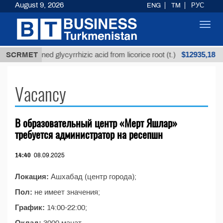
August 9, 2026
ENG
TM
РУС
Toggl
navig
$12935,18
SCRMET
Unrefined glycyrrhizic acid from licorice root (t.)
Vacancy
В образовательный центр «Мерт Яшлар»
требуется администратор на ресепшн
14:40
08.09.2025
Локация:
Ашхабад (центр города);
Пол:
не имеет значения;
График:
14:00-22:00;