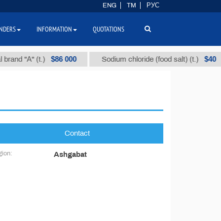
ENG
TM
РУС
NDERS
INFORMATION
QUOTATIONS
$86 000
$40
brand "А" (t.)
Sodium chloride (food salt) (t.)
Contact
ion:
Ashgabat