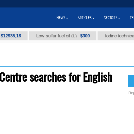
NEWS
ARTICLES
SECTORS
TE
12935,18
$300
Low-sulfur fuel oil (t.)
Iodine technical 
Centre searches for English
Reg