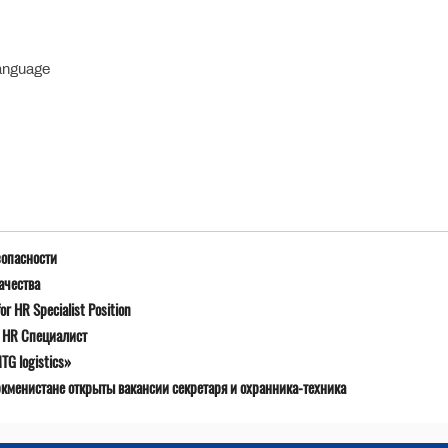
Language
зопасности
ачества
r HR Specialist Position
я HR Специалист
G logistics»
ркменистане открыты вакансии секретаря и охранника-техника