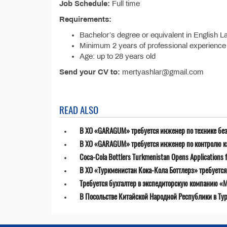
Job Schedule:
Full time
Requirements:
Bachelor’s degree or equivalent in English 
Minimum 2 years of professional experience
Age: up to 28 years old
Send your CV to:
mertyashlar@gmail.com
READ ALSO
В ХО «GARAGUM» требуется инженер по технике бе
В ХО «GARAGUM» требуется инженер по контролю к
Coca-Cola Bottlers Turkmenistan Opens Applications fo
В ХО «Туркменистан Кока-Кола Боттлерз» требуетс
Требуется бухгалтер в экспедиторскую компанию «MT
В Посольстве Китайской Народной Республики в Ту