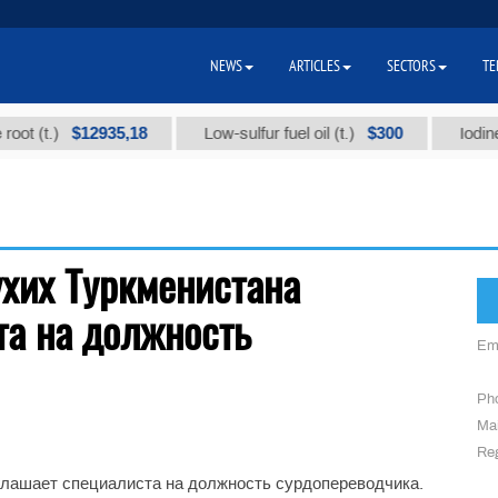
NEWS
ARTICLES
SECTORS
TE
$12935,18
$300
ot (t.)
Low-sulfur fuel oil (t.)
Iodine t
ухих Туркменистана
та на должность
Em
Ph
Mai
Reg
глашает специалиста на должность сурдопереводчика.