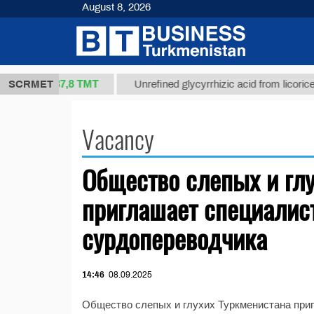
August 8, 2026
37,8 ТМТ
t 1(kg.)
SCRMET
Unrefined glycyrrhizic acid from licorice ro
Vacancy
Общество слепых и гл
приглашает специалис
сурдопереводчика
14:46
08.09.2025
Общество слепых и глухих Туркменистана при