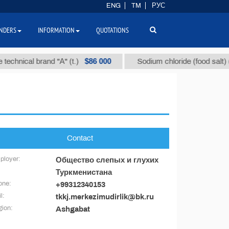
ENG
TM
РУС
NDERS
INFORMATION
QUOTATIONS
$86 000
echnical brand "А" (t.)
Sodium chloride (food salt) (t.
Contact
ployer:
Общество слепых и глухих
Туркменистана
one:
+99312340153
l:
tkkj.merkezimudirlik@bk.ru
ion:
Ashgabat