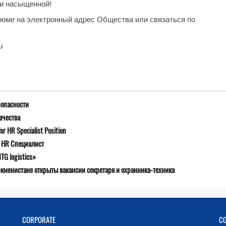
и насыщенной!
юме на электронный адрес Общества или связаться по
u
зопасности
ачества
r HR Specialist Position
я HR Специалист
G logistics»
ркменистане открыты вакансии секретаря и охранника-техника
CORPORATE
C