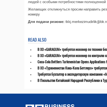
людей с особыми потребностями полноценной 
Желающих откликнуться просим направить рез
номеру
Для подачи резюме:
tkkj.merkezimudirlik@bk.r
READ ALSO
В ХО «GARAGUM» требуется инженер по технике бе
В ХО «GARAGUM» требуется инженер по контролю к
Coca-Cola Bottlers Turkmenistan Opens Applications fo
В ХО «Туркменистан Кока-Кола Боттлерз» требуетс
Требуется бухгалтер в экспедиторскую компанию «MT
В Посольстве Китайской Народной Республики в Ту