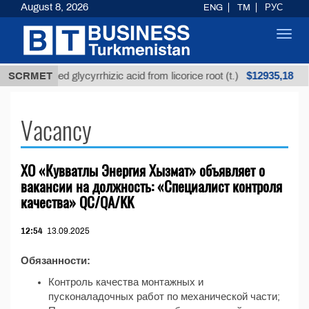
August 8, 2026
ENG
TM
РУС
Toggl
navig
$12935,18
SCRMET
Unrefined glycyrrhizic acid from licorice root (t.)
Vacancy
ХО «Кувватлы Энергия Хызмат» объявляет о
вакансии на должность: «Специалист контроля
качества» QC/QA/KK
12:54
13.09.2025
Обязанности:
Контроль качества монтажных и
пусконаладочных работ по механической части;